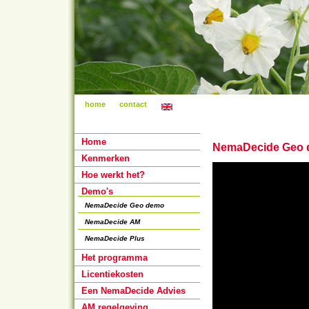
home
contact
Home
NemaDecide Geo
Kenmerken
Hoe werkt het?
Demo's
NemaDecide Geo demo
NemaDecide AM
NemaDecide Plus
Het programma
Licentiekosten
Een NemaDecide Advies
AM regelgeving